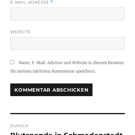
E-MAIL-ADRESSE
*
WEBSITE
Name, E-Mail-Adresse und Website in diesem Browser
für meinen nächsten Kommentar speichern.
Beitragsnavigation
ZURÜCK
Vorheriger