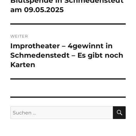
Blutspende in Schmedenstedt
Beitrag:
am 09.05.2025
WEITER
Improtheater – 4gewinnt in
Nächster
Beitrag:
Schmedenstedt – Es gibt noch
Karten
SU
Suchen
nach: